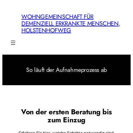
Zum
Inhalt
WOHNGEMEINSCHAFT FÜR
springen
DEMENZIELL ERKRANKTE MENSCHEN,
HOLSTENHOFWEG
So läuft der Aufnahmeprozess ab
Von der ersten Beratung bis
zum Einzug